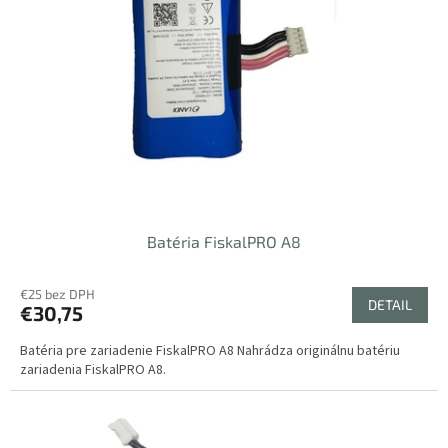
s
u
p
k
r
t
o
o
d
v
u
k
t
o
v
Batéria FiskalPRO A8
€25 bez DPH
DETAIL
€30,75
Batéria pre zariadenie FiskalPRO A8 Nahrádza originálnu batériu
zariadenia FiskalPRO A8.