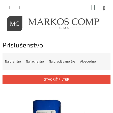
Prejsť
NÁKUP
na
obsah
KOŠÍK
Príslušenstvo
R
a
Najdrahšie
Najlacnejšie
Najpredávanejšie
Abecedne
d
e
n
OTVORIŤ FILTER
i
e
V
p
ý
r
p
o
i
d