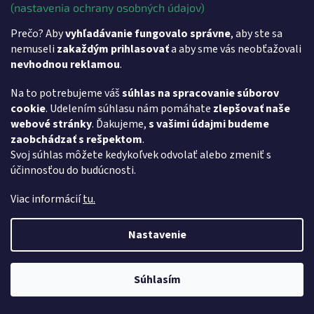
(nastavenia ochrany osobných údajov)
Prečo? Aby
vyhľadávanie fungovalo správne
, aby ste sa
nemuseli
zakaždým prihlasovať
a aby sme vás neobťažovali
nevhodnou reklamou
.
Na to potrebujeme váš
súhlas na spracovanie súborov
T2 power adapter
cookie
. Udelením súhlasu nám pomáhate
zlepšovať naše
webové stránky
. Ďakujeme,
s vašimi údajmi budeme
€39 bez DPH
DETAIL
zaobchádzať s rešpektom
.
€47,97
Svoj súhlas môžete kedykoľvek odvolať alebo zmeniť s
T2 power adapter Nabíjačka k zariadeniu FiskalPRO T2.
účinnosťou do budúcnosti.
Viac informácií
tu.
28
položiek celkom
O
v
Nastavenie
l
Z
á
á
- Softvér pre vzdialenú pracovnú plochu AnyDesk
d
p
- Softvér pre vzdialenú pracovnú plochu TeamViewer
a
Súhlasím
ä
c
t
i