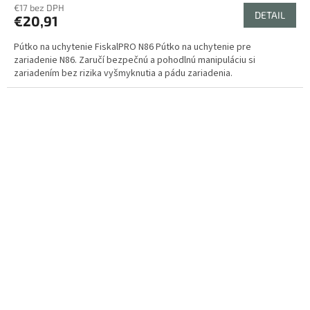
€17 bez DPH
DETAIL
€20,91
Pútko na uchytenie FiskalPRO N86 Pútko na uchytenie pre
zariadenie N86. Zaručí bezpečnú a pohodlnú manipuláciu si
zariadením bez rizika vyšmyknutia a pádu zariadenia.