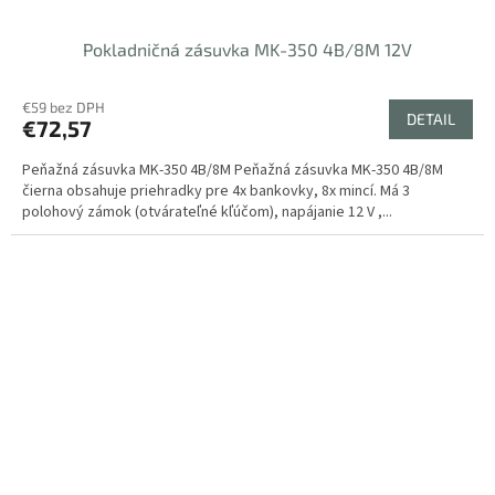
Pokladničná zásuvka MK-350 4B/8M 12V
€59 bez DPH
DETAIL
€72,57
Peňažná zásuvka MK-350 4B/8M Peňažná zásuvka MK-350 4B/8M
čierna obsahuje priehradky pre 4x bankovky, 8x mincí. Má 3
polohový zámok (otvárateľné kľúčom), napájanie 12 V ,...