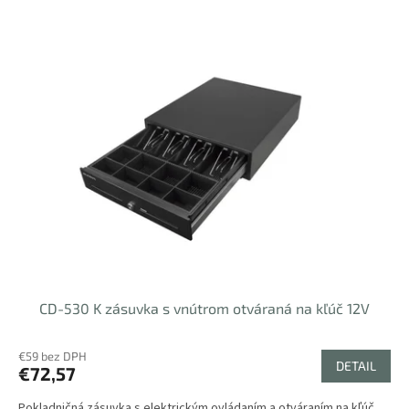
CD-530 K zásuvka s vnútrom otváraná na kľúč 12V
€59 bez DPH
DETAIL
€72,57
Pokladničná zásuvka s elektrickým ovládaním a otváraním na kľúč.