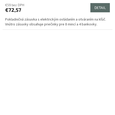
€59 bez DPH
DETAIL
€72,57
Pokladničná zásuvka s elektrickým ovládaním a otváraním na kľúč.
Vnútro zásuvky obsahuje priečinky pre 8 mincí a 4 bankovky.