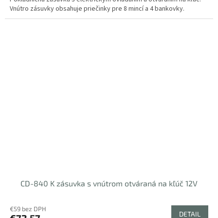
Vnútro zásuvky obsahuje priečinky pre 8 mincí a 4 bankovky.
CD-840 K zásuvka s vnútrom otváraná na kľúč 12V
€59 bez DPH
DETAIL
€72,57