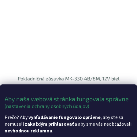
Pokladničná zásuvka MK-330 4B/8M, 12V biel
€52 bez DPH
DETAIL
Aby naša webová stránka fungovala správne
€63,96
(nastavenia ochrany osobných údajov)
Peňažná zásuvka MK-330 4B/8M Biela Peňažná zásuvka MK-330
Prečo? Aby
vyhľadávanie fungovalo správne
, aby ste sa
4B/8M biela obsahuje priehradky pre 4x bankovky, 8x mincí. Má 3
polohový zámok (otvárateľné kľúčom), napájanie 12 V ,...
nemuseli
zakaždým prihlasovať
a aby sme vás neobťažovali
nevhodnou reklamou
.