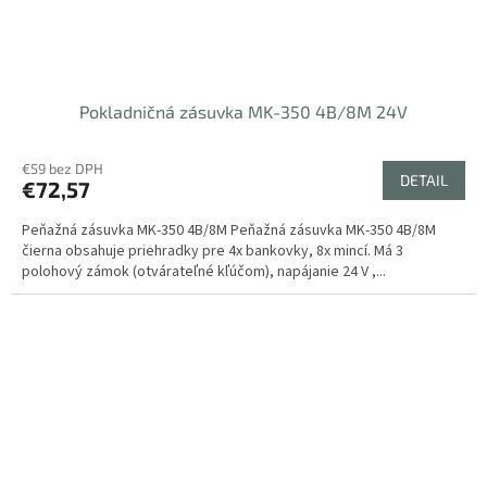
Pokladničná zásuvka MK-350 4B/8M 24V
€59 bez DPH
DETAIL
€72,57
Peňažná zásuvka MK-350 4B/8M Peňažná zásuvka MK-350 4B/8M
čierna obsahuje priehradky pre 4x bankovky, 8x mincí. Má 3
polohový zámok (otvárateľné kľúčom), napájanie 24 V ,...