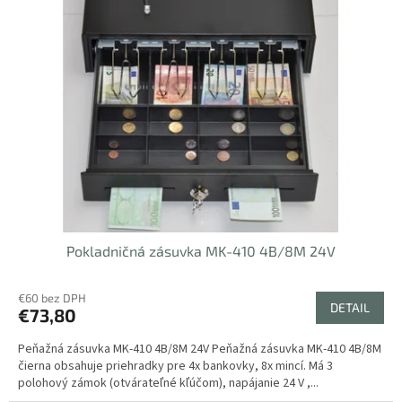
Pokladničná zásuvka MK-410 4B/8M 24V
€60 bez DPH
DETAIL
€73,80
Peňažná zásuvka MK-410 4B/8M 24V Peňažná zásuvka MK-410 4B/8M
čierna obsahuje priehradky pre 4x bankovky, 8x mincí. Má 3
polohový zámok (otvárateľné kľúčom), napájanie 24 V ,...