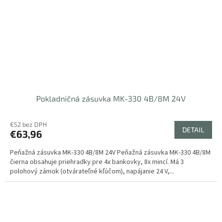
Pokladničná zásuvka MK-330 4B/8M 24V
€52 bez DPH
DETAIL
€63,96
Peňažná zásuvka MK-330 4B/8M 24V Peňažná zásuvka MK-330 4B/8M
čierna obsahuje priehradky pre 4x bankovky, 8x mincí. Má 3
polohový zámok (otvárateľné kľúčom), napájanie 24 V,...