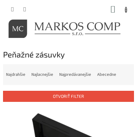
Prejsť
NÁKUP
na
obsah
KOŠÍK
Peňažné zásuvky
R
a
Najdrahšie
Najlacnejšie
Najpredávanejšie
Abecedne
d
e
n
OTVORIŤ FILTER
i
e
V
p
ý
r
p
o
i
d