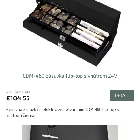
s
u
p
k
r
t
o
o
d
v
u
k
t
o
v
CDM-460 zásuvka flip-top s vnútrom 24V
€85 bez DPH
DETAIL
€104,55
Peňažná zásuvka s elektrickým otváraním CDM-460 flip-top s
vnútrom čierna.