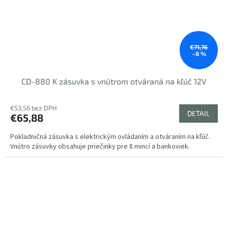
€71,76
–8 %
CD-880 K zásuvka s vnútrom otváraná na kľúč 12V
€53,56 bez DPH
DETAIL
€65,88
Pokladničná zásuvka s elektrickým ovládaním a otváraním na kľúč.
Vnútro zásuvky obsahuje priečinky pre 8 mincí a bankoviek.