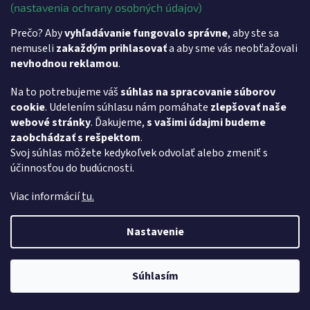
(nastavenia ochrany osobných údajov)
Prečo? Aby
vyhľadávanie fungovalo správne
, aby ste sa
SPÄŤ DO OBCHODU
nemuseli
zakaždým prihlasovať
a aby sme vás neobťažovali
nevhodnou reklamou
.
Z
Na to potrebujeme váš
súhlas na spracovanie súborov
á
- Softvér pre vzdialenú pracovnú plochu AnyDesk
cookie
. Udelením súhlasu nám pomáhate
zlepšovať naše
p
- Softvér pre vzdialenú pracovnú plochu TeamViewer
webové stránky
. Ďakujeme,
s vašimi údajmi budeme
ä
zaobchádzať s rešpektom
.
t
Svoj súhlas môžete kedykoľvek odvolať alebo zmeniť s
i
účinnosťou do budúcnosti.
e
Viac informácií
tu.
Vytvoril Shoptet
Nastavenie
Copyright 2026
MARKOS COMP s.r.o.
. Všetky práva vyhradené.
Súhlasím