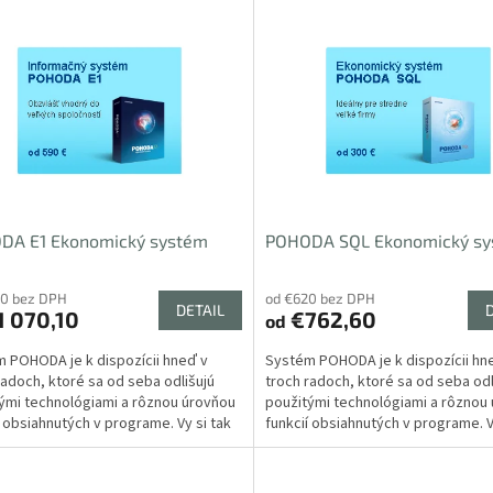
DA E1 Ekonomický systém
POHODA SQL Ekonomický s
70 bez DPH
od €620 bez DPH
DETAIL
 070,10
€762,60
od
 POHODA je k dispozícii hneď v
Systém POHODA je k dispozícii hn
radoch, ktoré sa od seba odlišujú
troch radoch, ktoré sa od seba odl
ými technológiami a rôznou úrovňou
použitými technológiami a rôznou
í obsiahnutých v programe. Vy si tak
funkcií obsiahnutých v programe. V
zvoliť,...
môžete zvoliť,...