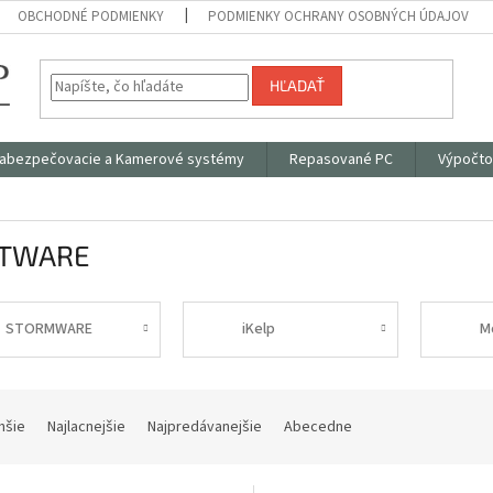
OBCHODNÉ PODMIENKY
PODMIENKY OCHRANY OSOBNÝCH ÚDAJOV
HĽADAŤ
abezpečovacie a Kamerové systémy
Repasované PC
Výpočto
TWARE
STORMWARE
iKelp
M
hšie
Najlacnejšie
Najpredávanejšie
Abecedne