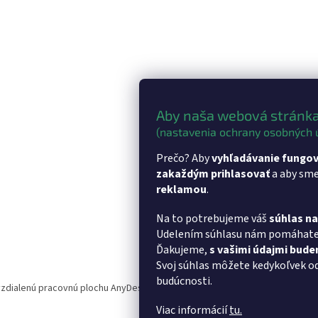
á
d
a
c
i
e
p
r
v
Aby naša webová stránka
k
(nastavenia ochrany osobných 
y
v
Prečo? Aby
vyhľadávanie fungov
ý
zakaždým prihlasovať
a aby sm
p
reklamou
.
i
s
Na to potrebujeme váš
súhlas n
u
Udelením súhlasu nám pomáhat
Ďakujeme,
s vašimi údajmi bud
Svoj súhlas môžete kedykoľvek o
budúcnosti.
 vzdialenú pracovnú plochu AnyDesk
- Softvér pre vzdialenú pracovnú plo
Viac informácií
tu.