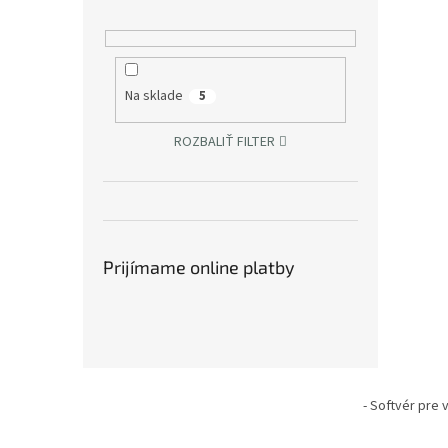
Na sklade
5
ROZBALIŤ FILTER
Prijímame online platby
Z
á
- Softvér pre
p
ä