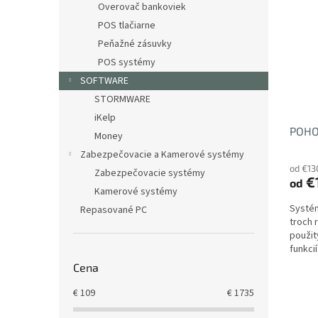
Overovač bankoviek
POS tlačiarne
Peňažné zásuvky
POS systémy
SOFTWARE
STORMWARE
iKelp
POHO
Money
Zabezpečovacie a Kamerové systémy
od €13
Zabezpečovacie systémy
€
od
Kamerové systémy
Systém
Repasované PC
troch 
použit
funkci
môžete 
Cena
€
109
€
1735