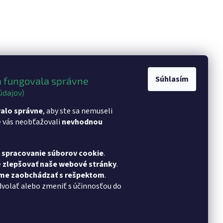
Súhlasím
 fungovala správne
údajov)
alo správne
, aby ste sa nemuseli
e vás neobťažovali
nevhodnou
a spracovanie súborov cookie
.
e
zlepšovať naše webové stránky
.
eme zaobchádzať s rešpektom
.
dvolať alebo zmeniť s účinnosťou do
chu TeamViewer