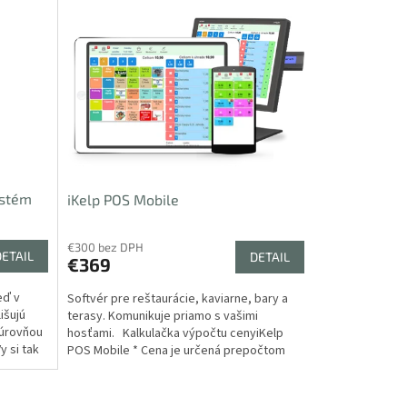
ystém
iKelp POS Mobile
€300 bez DPH
DETAIL
DETAIL
€369
eď v
Softvér pre reštaurácie, kaviarne, bary a
išujú
terasy. Komunikuje priamo s vašimi
 úrovňou
hosťami. Kalkulačka výpočtu cenyiKelp
y si tak
POS Mobile * Cena je určená prepočtom
kreditu na...