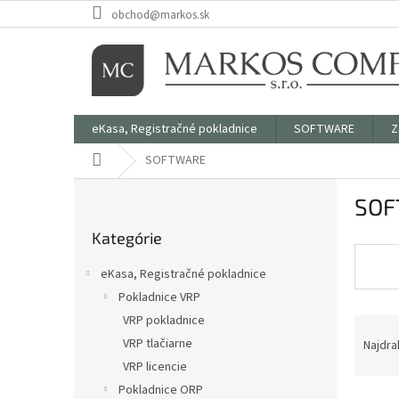
Prejsť
obchod@markos.sk
na
obsah
eKasa, Registračné pokladnice
SOFTWARE
Z
Domov
SOFTWARE
B
SOF
o
Preskočiť
č
Kategórie
kategórie
n
ý
eKasa, Registračné pokladnice
p
Pokladnice VRP
a
VRP pokladnice
R
n
a
e
VRP tlačiarne
Najdra
d
l
VRP licencie
e
Pokladnice ORP