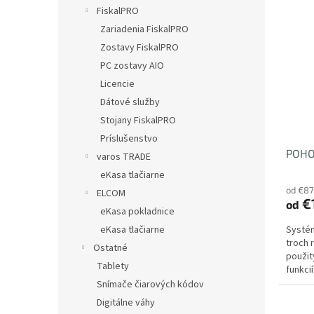
V
n
FiskalPRO
ý
i
Zariadenia FiskalPRO
p
e
i
p
Zostavy FiskalPRO
s
r
PC zostavy AIO
p
o
Licencie
r
d
Dátové služby
o
u
Stojany FiskalPRO
d
k
Príslušenstvo
u
t
POHO
k
o
varos TRADE
t
v
eKasa tlačiarne
o
od €8
ELCOM
v
€1
od
eKasa pokladnice
eKasa tlačiarne
Systém
troch 
Ostatné
použit
Tablety
funkci
môžete 
Snímače čiarových kódov
Digitálne váhy