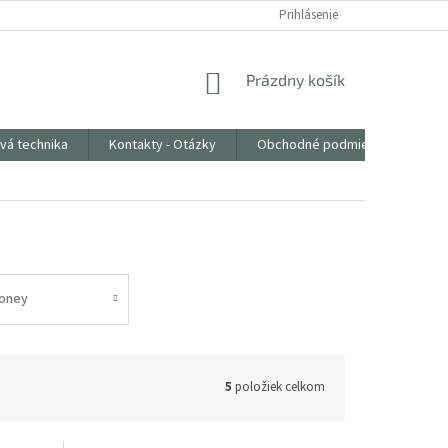
Prihlásenie
NÁKUPNÝ
Prázdny košík
KOŠÍK
vá technika
Kontakty - Otázky
Obchodné podmienky
oney
5
položiek celkom