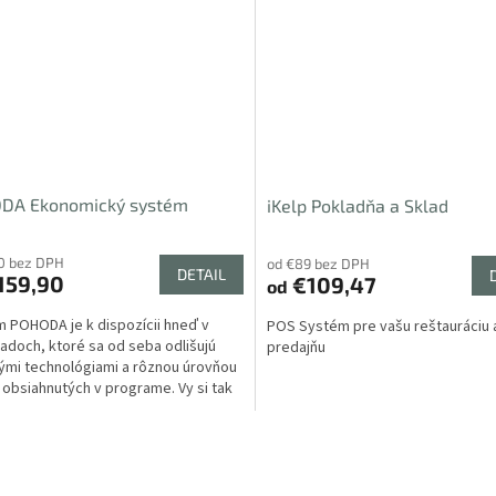
DA Ekonomický systém
iKelp Pokladňa a Sklad
0 bez DPH
od €89 bez DPH
DETAIL
159,90
€109,47
od
 POHODA je k dispozícii hneď v
POS Systém pre vašu reštauráciu 
radoch, ktoré sa od seba odlišujú
predajňu
ými technológiami a rôznou úrovňou
í obsiahnutých v programe. Vy si tak
zvoliť,...
O
v
l