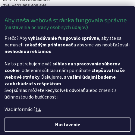
Tel: +421 908 400 646
Kancelária:
Aby naša webová stránka fungovala správne
Sv.Štefana 10, 943 01 Štúrovo
(nastavenia ochrany osobných údajov)
Prečo? Aby
vyhľadávanie fungovalo správne
, aby ste sa
nemuseli
zakaždým prihlasovať
a aby sme vás neobťažovali
nevhodnou reklamou
.
http
s://
maps.app.goo.gl/bevWrKtBX26bMiYL7
Na to potrebujeme váš
súhlas na spracovanie súborov
cookie
. Udelením súhlasu nám pomáhate
zlepšovať naše
Z
webové stránky
. Ďakujeme,
s vašimi údajmi budeme
á
- Softvér pre vzdialenú pracovnú plochu AnyDesk
zaobchádzať s rešpektom
.
p
- Softvér pre vzdialenú pracovnú plochu TeamViewer
Svoj súhlas môžete kedykoľvek odvolať alebo zmeniť s
ä
účinnosťou do budúcnosti.
t
i
Viac informácií
tu.
e
Nastavenie
Vytvoril Shoptet