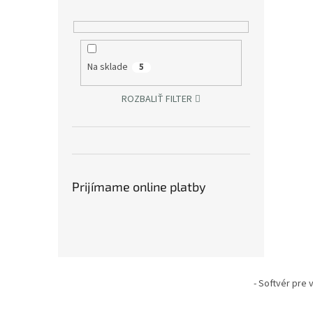
Na sklade
5
ROZBALIŤ FILTER
Prijímame online platby
Z
á
- Softvér pre
p
ä