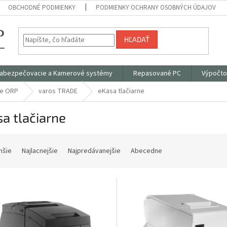
OBCHODNÉ PODMIENKY
PODMIENKY OCHRANY OSOBNÝCH ÚDAJOV
HĽADAŤ
abezpečovacie a Kamerové systémy
Repasované PC
Výpočto
ce ORP
varos TRADE
eKasa tlačiarne
a tlačiarne
hšie
Najlacnejšie
Najpredávanejšie
Abecedne