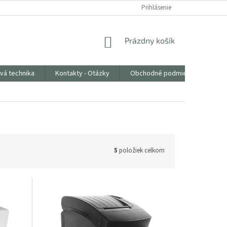
Prihlásenie
NÁKUPNÝ
Prázdny košík
KOŠÍK
vá technika
Kontakty - Otázky
Obchodné podmienky
5
položiek celkom