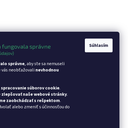
Súhlasím
 fungovala správne
údajov)
alo správne
, aby ste sa nemuseli
e vás neobťažovali
nevhodnou
a spracovanie súborov cookie
.
e
zlepšovať naše webové stránky
.
eme zaobchádzať s rešpektom
.
dvolať alebo zmeniť s účinnosťou do
chu TeamViewer