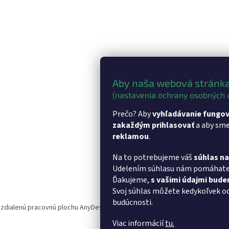
e
p
r
v
k
y
v
ý
Aby naša webová stránka
p
i
(nastavenia ochrany osobných 
s
u
Prečo? Aby
vyhľadávanie fungov
zakaždým prihlasovať
a aby sm
reklamou
.
Na to potrebujeme váš
súhlas n
Udelením súhlasu nám pomáhat
Ďakujeme,
s vašimi údajmi bud
Svoj súhlas môžete kedykoľvek o
budúcnosti.
 vzdialenú pracovnú plochu AnyDesk
- Softvér pre vzdialenú pracovnú plo
Viac informácií
tu.