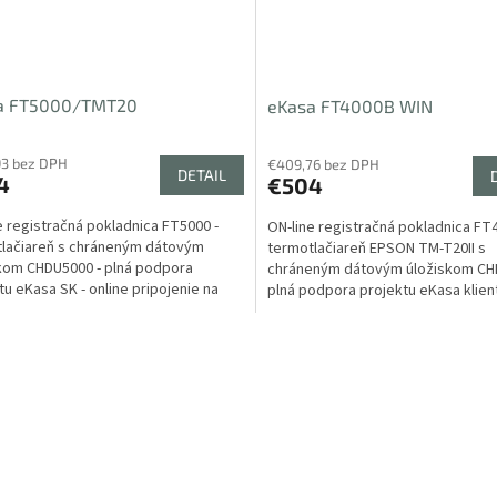
a FT5000/TMT20
eKasa FT4000B WIN
93 bez DPH
€409,76 bez DPH
DETAIL
4
€504
e registračná pokladnica FT5000 -
ON-line registračná pokladnica FT
lačiareň s chráneným dátovým
termotlačiareň EPSON TM-T20II s
kom CHDU5000 - plná podpora
chráneným dátovým úložiskom CHD
tu eKasa SK - online pripojenie na
plná podpora projektu eKasa klien
 finančnej správy...
prostredí Windows -...
O
v
l
á
d
a
c
i