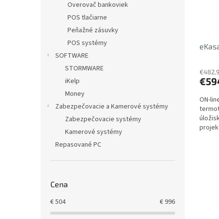
Overovač bankoviek
POS tlačiarne
Peňažné zásuvky
POS systémy
eKas
SOFTWARE
STORMWARE
€482,
€59
iKelp
Money
ON-lin
Zabezpečovacie a Kamerové systémy
termot
úložis
Zabezpečovacie systémy
projek
Kamerové systémy
server
Repasované PC
Cena
€
504
€
996