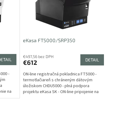
eKasa FT5000/SRP350
€497,56 bez DPH
DETAIL
DETAIL
€612
000 -
ON-line registračná pokladnica FT5000 -
vým
termotlačiareň s chráneným dátovým
ra
úložiskom CHDU5000 - plná podpora
enie na
projektu eKasa SK - ON-line pripojenie na
server finančnej správy...