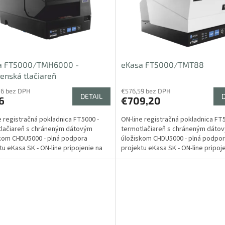
a FT5000/TMH6000 -
eKasa FT5000/TMT88
enská tlačiareň
76 bez DPH
€576,59 bez DPH
DETAIL
6
€709,20
e registračná pokladnica FT5000 -
ON-line registračná pokladnica FT5
lačiareň s chráneným dátovým
termotlačiareň s chráneným dáto
kom CHDU5000 - plná podpora
úložiskom CHDU5000 - plná podpo
tu eKasa SK - ON-line pripojenie na
projektu eKasa SK - ON-line pripoj
 finančnej správy...
server finančnej správy...