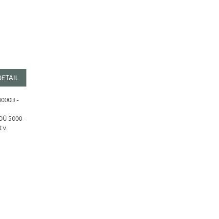
DETAIL
4000B -
Ú 5000 -
t v