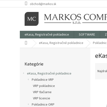
Prejsť
obchod@markos.sk
na
obsah
eKasa, Registračné pokladnice
SOFTWARE
Z
Domov
eKasa, Registračné pokladnice
Pokladni
B
eKas
o
Preskočiť
č
Kategórie
kategórie
R
n
a
ý
Najdra
eKasa, Registračné pokladnice
d
p
Pokladnice VRP
e
a
V
n
VRP pokladnice
n
ý
i
e
VRP tlačiarne
p
e
l
VRP licencie
i
p
Pokladnice ORP