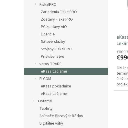
s
r
FiskalPRO
p
o
Zariadenia FiskalPRO
r
d
o
u
Zostavy FiskalPRO
d
k
PC zostavy AIO
u
t
Licencie
eKas
k
o
Dátové služby
Lekár
t
v
Stojany FiskalPRO
o
€809,
v
Príslušenstvo
€99
varos TRADE
ON-lin
eKasa tlačiarne
termot
ELCOM
úložis
projek
eKasa pokladnice
server
eKasa tlačiarne
Ostatné
Tablety
Snímače čiarových kódov
Digitálne váhy