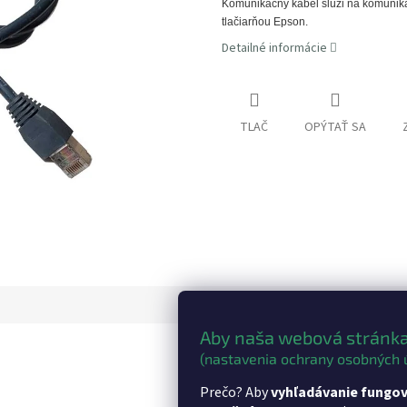
Komunikačný kábel slúži na komunik
tlačiarňou Epson.
Detailné informácie
TLAČ
OPÝTAŤ SA
Aby naša webová stránka
(nastavenia ochrany osobných 
Dod
Prečo? Aby
vyhľadávanie fungov
Kate