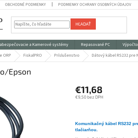
OBCHODNÉ PODMIENKY
PODMIENKY OCHRANY OSOBNÝCH ÚDAJOV
HĽADAŤ
abezpečovacie a Kamerové systémy
Repasované PC
Výpočto
ce ORP
FiskalPRO
Príslušenstvo
Dátový kábel RS232 pre
go/Epson
€11,68
€9,50 bez DPH
Jednotková
cena:
Komunikačný kábel RS232 pre
tlačiarňou.