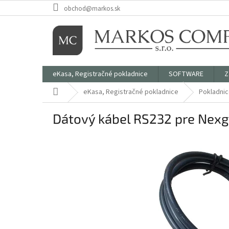
Prejsť
obchod@markos.sk
na
obsah
eKasa, Registračné pokladnice
SOFTWARE
Z
Domov
eKasa, Registračné pokladnice
Pokladni
Dátový kábel RS232 pre Nex