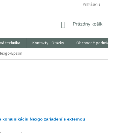
Prihlásenie
NÁKUPNÝ
Prázdny košík
KOŠÍK
vá technika
Kontakty - Otázky
Obchodné podmienky
 Nexgo/Epson
 komunikáciu Nexgo zariadení s externou