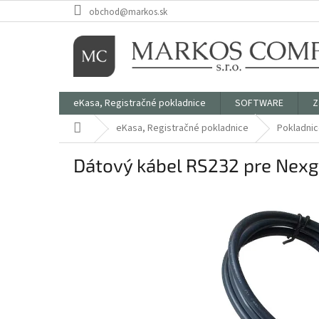
Prejsť
obchod@markos.sk
na
obsah
eKasa, Registračné pokladnice
SOFTWARE
Z
Domov
eKasa, Registračné pokladnice
Pokladni
Dátový kábel RS232 pre Nexg