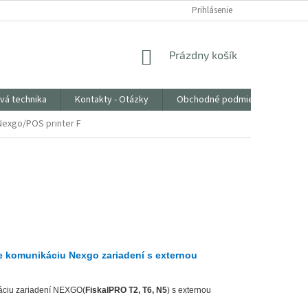
Prihlásenie
NÁKUPNÝ
Prázdny košík
KOŠÍK
vá technika
Kontakty - Otázky
Obchodné podmienky
Nexgo/POS printer F
 komunikáciu Nexgo zariadení s externou
áciu zariadení NEXGO(
FiskalPRO T2, T6, N5
) s externou