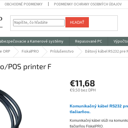
OBCHODNÉ PODMIENKY
PODMIENKY OCHRANY OSOBNÝCH ÚDAJOV
HĽADAŤ
abezpečovacie a Kamerové systémy
Repasované PC
Výpočto
ce ORP
FiskalPRO
Príslušenstvo
Dátový kábel RS232 pre 
o/POS printer F
€11,68
€9,50 bez DPH
Jednotková
cena:
Komunikačný kábel RS232 pre
tlačiarňou.
Komunikačný kábel slúži na komunik
tlačiarňou FiskalPRO.