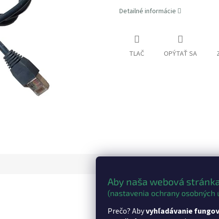
Detailné informácie
TLAČ
OPÝTAŤ SA
Aby naša webová stránka
(nastavenia ochrany osobných 
Dod
Prečo? Aby
vyhľadávanie fungov
Kate