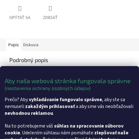
OPÝTAŤ SA
ZDIEĽAŤ
Popis
Diskusia
Podrobný popis
Technická špecifikácia produktu
Aby naša webová stránka fungovala správne
Z
ariadenie:
N86 / N82
(nastavenia ochrany osobných údajov)
Dodatočné parametre
Prečo? Aby
vyhľadávanie fungovalo správne
, aby ste sa
nemuseli
zakaždým prihlasovať
a aby sme vás neobťažovali
Kategória
:
Príslušenstvo
nevhodnou reklamou
.
Hmotnosť
:
0.2 kg
Na to potrebujeme váš
súhlas na spracovanie súborov
cookie
. Udelením súhlasu nám pomáhate
zlepšovať naše
Z