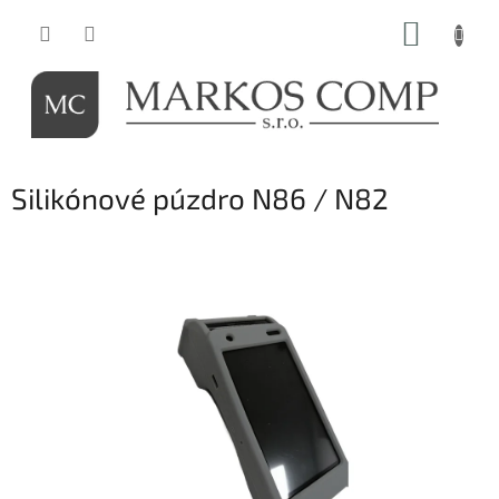
Prejsť
NÁKUP
na
obsah
KOŠÍK
Silikónové púzdro N86 / N82