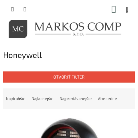
Prejsť
NÁKUP
na
obsah
KOŠÍK
Honeywell
OTVORIŤ FILTER
R
a
Najdrahšie
Najlacnejšie
Najpredávanejšie
Abecedne
d
e
V
n
ý
i
p
e