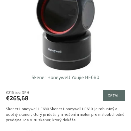
i
p
s
r
p
o
r
d
o
u
d
k
u
t
k
o
t
v
o
v
Skener Honeywell Youjie HF680
€216 bez DPH
DETAIL
€265,68
Skener Honeywell HF680 Skener Honeywell HF680 je robustný a
odolný skener, ktorý je ideálnym riešením nielen pre maloobchodné
predajne. Ide o 2D skener, ktorý dokáže...