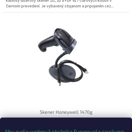
káblový laserový skener 1D, 2D a PDF 417 čiarových kódov v
čiernom prevedení. Je vybavený stojanom a pripojením cez...
Skener Honeywell 1470g
€119 bez DPH
DETAIL
Aby naša webová stránka fungovala správne