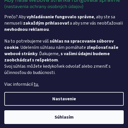
€146,37
(nastavenia ochrany osobných údajov)
Skener Honeywell 1400g + stojan Skener Honeywell 1470g je
Prečo? Aby
vyhľadávanie fungovalo správne
, aby ste sa
univerzálny ručný 2D skener, ktorý obsahuje 1megapixelový imager
a procesor s rozlíšením 800mhz pre dosiahnutie...
nemuseli
zakaždým prihlasovať
a aby sme vás neobťažovali
nevhodnou reklamou
.
3
položiek celkom
O
Na to potrebujeme váš
súhlas na spracovanie súborov
v
cookie
. Udelením súhlasu nám pomáhate
zlepšovať naše
l
Z
webové stránky
. Ďakujeme,
s vašimi údajmi budeme
á
á
- Softvér pre vzdialenú pracovnú plochu AnyDesk
zaobchádzať s rešpektom
.
d
p
- Softvér pre vzdialenú pracovnú plochu TeamViewer
a
Svoj súhlas môžete kedykoľvek odvolať alebo zmeniť s
ä
c
účinnosťou do budúcnosti.
t
i
i
e
Viac informácií
tu.
p
e
r
v
Nastavenie
Vytvoril Shoptet
k
y
v
Súhlasím
Copyright 2026
MARKOS COMP s.r.o.
. Všetky práva vyhradené.
ý
p