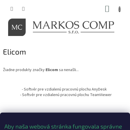
Prejsť
NÁKUP
na
obsah
KOŠÍK
Elicom
Žiadne produkty značky
Elicom
sa nenašli...
Z
á
- Softvér pre vzdialenú pracovnú plochu AnyDesk
p
- Softvér pre vzdialenú pracovnú plochu TeamViewer
ä
t
i
e
Aby naša webová stránka fungovala správne