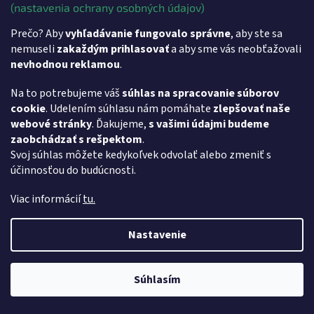
Vytvoril Shoptet
(nastavenia ochrany osobných údajov)
Prečo? Aby
vyhľadávanie fungovalo správne
, aby ste sa
Copyright 2026
MARKOS COMP s.r.o.
. Všetky práva vyhradené.
nemuseli
zakaždým prihlasovať
a aby sme vás neobťažovali
nevhodnou reklamou
.
Na to potrebujeme váš
súhlas na spracovanie súborov
cookie
. Udelením súhlasu nám pomáhate
zlepšovať naše
webové stránky
. Ďakujeme,
s vašimi údajmi budeme
zaobchádzať s rešpektom
.
Svoj súhlas môžete kedykoľvek odvolať alebo zmeniť s
účinnosťou do budúcnosti.
Viac informácií
tu.
Nastavenie
Súhlasím