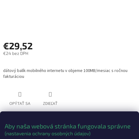
€29,52
€24 bez DPH
Jednotková
cena:
dátový balík mobilného internetu v objeme 100MB/mesiac s ročnou
fakturáciou
OPÝTAŤ SA
ZDIEĽAŤ
Aby naša webová stránka fungovala správne
Popis
Diskusia
(nastavenia ochrany osobných údajov)