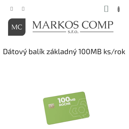
Prejsť
NÁKUP
na
obsah
KOŠÍK
Dátový balík základný 100MB ks/rok