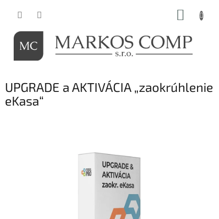
Prejsť
NÁKUP
na
obsah
KOŠÍK
UPGRADE a AKTIVÁCIA „zaokrúhlenie
eKasa“