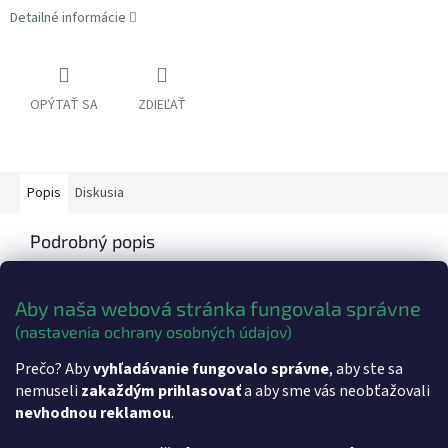
Detailné informácie
OPÝTAŤ SA
ZDIEĽAŤ
Popis
Diskusia
Podrobný popis
Technická špecifikácia produktu
Aby naša webová stránka fungovala správne
Rozmery:
130x190x45 mm
Váha:
Cca 550g
(nastavenia ochrany osobných údajov)
Dodatočné parametre
Prečo? Aby
vyhľadávanie fungovalo správne
, aby ste sa
nemuseli
zakaždým prihlasovať
a aby sme vás neobťažovali
Kategória
:
eKasa, Registračné pokladnice
nevhodnou reklamou
.
Hmotnosť
:
0.55 kg