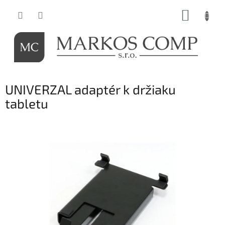
Prejsť
NÁKUP
na
obsah
KOŠÍK
UNIVERZAL adaptér k držiaku
tabletu