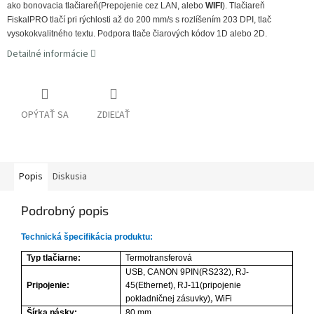
ako bonovacia tlačiareň(Prepojenie cez LAN, alebo
WIFI
). Tlačiareň
FiskalPRO tlačí pri rýchlosti až do 200 mm/s s rozlíšením 203 DPI, tlač
vysokokvalitného textu. Podpora tlače čiarových kódov 1D alebo 2D.
Detailné informácie
OPÝTAŤ SA
ZDIEĽAŤ
Popis
Diskusia
Podrobný popis
Technická špecifikácia produktu:
Typ tlačiarne:
Termotransferová
USB, CANON 9PIN(RS232), RJ-
Pripojenie:
45(Ethernet),
RJ-11(pripojenie
,
pokladničnej zásuvky)
WiFi
Šírka pásky:
80 mm