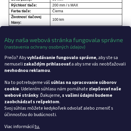
Rýchlosť tlače:
200 mm / s MAX
Farba tlače:
Čierna
Životnosť tlačovej
100 km
hlavy:
Životnosť rezačky:
1 000 000 rezov
Rozmery:
195 x 145 x 144 mm
Aby naša webová stránka fungovala správne
Váha:
2 kg
(nastavenia ochrany osobných údajov)
Dodatočné parametre
Prečo? Aby
vyhľadávanie fungovalo správne
, aby ste sa
nemuseli
zakaždým prihlasovať
a aby sme vás neobťažovali
Kategória
:
Ostatné
nevhodnou reklamou
.
Hmotnosť
:
2 kg
Na to potrebujeme váš
súhlas na spracovanie súborov
cookie
. Udelením súhlasu nám pomáhate
zlepšovať naše
Z
webové stránky
. Ďakujeme,
s vašimi údajmi budeme
á
- Softvér pre vzdialenú pracovnú plochu AnyDesk
zaobchádzať s rešpektom
.
p
- Softvér pre vzdialenú pracovnú plochu TeamViewer
Svoj súhlas môžete kedykoľvek odvolať alebo zmeniť s
ä
účinnosťou do budúcnosti.
t
i
Viac informácií
tu.
e