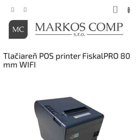
Prejsť
NÁKUP
na
obsah
KOŠÍK
Tlačiareň POS printer FiskalPRO 80
mm WIFI