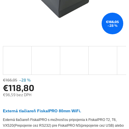
€166,05
–28 %
€166,05
–28 %
€118,80
€96,59 bez DPH
Jednotková
cena:
Externá tlačiareň FiskalPRO 80mm WiFi.
Externá tlačiareň FiskalPRO s možnosťou pripojenia k FiskalPRO T2, T6,
VX520(Prepojenie cez RS232) pre FiskalPRO N5(prepojenie cez USB) alebo