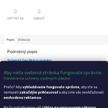
OPÝTAŤ SA
ZDIEĽAŤ
Popis
Diskusia
Podrobný popis
Technická špecifikácia produktu
Rozmery:
180x180x300
Aby naša webová stránka fungovala správne
Váha:
Cca 3500g
(nastavenia ochrany osobných údajov)
Dodatočné parametre
Prečo? Aby
vyhľadávanie fungovalo správne
, aby ste sa
nemuseli
zakaždým prihlasovať
a aby sme vás neobťažovali
Kategória
:
eKasa, Registračné pokladnice
nevhodnou reklamou
.
Hmotnosť
:
3.5 kg
Na to potrebujeme váš
súhlas na spracovanie súborov