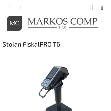
Prejsť
NÁKUP
na
obsah
KOŠÍK
Stojan FiskalPRO T6