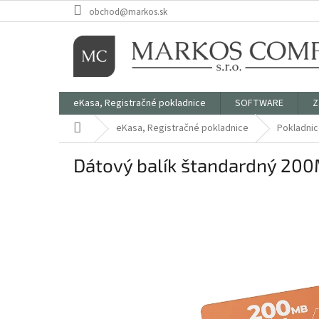
Prejsť
obchod@markos.sk
na
obsah
eKasa, Registračné pokladnice
SOFTWARE
Z
Domov
eKasa, Registračné pokladnice
Pokladni
Dátový balík štandardný 200