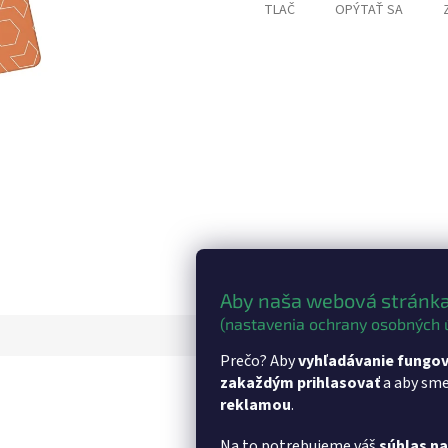
TLAČ
OPÝTAŤ SA
Aby naša webová stránka
(nastavenia ochrany osobných 
Prečo? Aby
vyhľadávanie fungov
zakaždým prihlasovať
a aby sm
reklamou
.
Na to potrebujeme váš
súhlas n