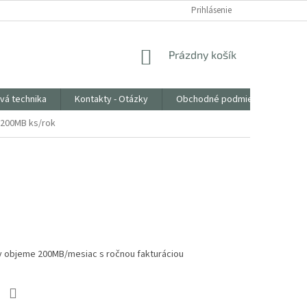
Prihlásenie
NÁKUPNÝ
Prázdny košík
KOŠÍK
vá technika
Kontakty - Otázky
Obchodné podmienky
 200MB ks/rok
 v objeme 200MB/mesiac s ročnou fakturáciou