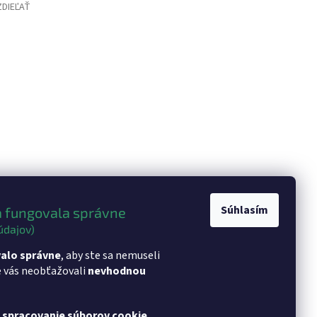
ZDIEĽAŤ
Súhlasím
 fungovala správne
údajov)
alo správne
, aby ste sa nemuseli
e vás neobťažovali
nevhodnou
a spracovanie súborov cookie
.