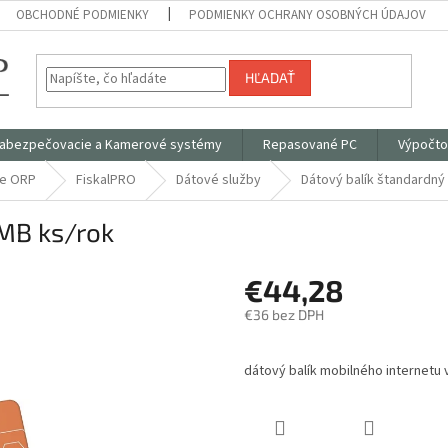
OBCHODNÉ PODMIENKY
PODMIENKY OCHRANY OSOBNÝCH ÚDAJOV
HĽADAŤ
abezpečovacie a Kamerové systémy
Repasované PC
Výpočto
ce ORP
FiskalPRO
Dátové služby
Dátový balík štandardný
MB ks/rok
€44,28
€36 bez DPH
Jednotková
cena:
dátový balík mobilného internetu