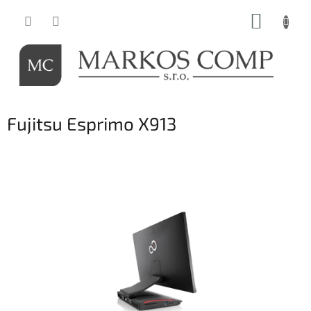
Prejsť
NÁKUP
na
obsah
KOŠÍK
Fujitsu Esprimo X913