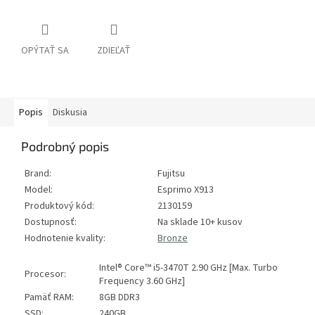
OPÝTAŤ SA
ZDIEĽAŤ
Popis
Diskusia
Podrobný popis
Brand:
Fujitsu
Model:
Esprimo X913
Produktový kód:
2130159
Dostupnosť:
Na sklade 10+ kusov
Hodnotenie kvality:
Bronze
Intel® Core™ i5-3470T 2.90 GHz [Max. Turbo
Procesor:
Frequency 3.60 GHz]
Pamäť RAM:
8GB DDR3
SSD:
240GB