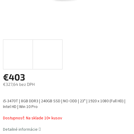
€403
€327,64 bez DPH
Jednotková
cena:
i5-3470T | 8GB DDR3 | 240GB SSD | NO ODD | 23" | 1920 x 1080 (Full HD) |
Intel HD | Win 10 Pro
Dostupnosť:
Na sklade 10+ kusov
Detailné informácie