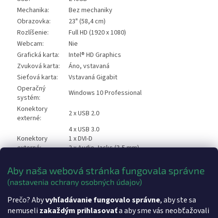
Mechanika:
Bez mechaniky
Obrazovka:
23" (58,4 cm)
Rozlíšenie:
Full HD (1920 x 1080)
Webcam:
Nie
Grafická karta:
Intel® HD Graphics
Zvuková karta:
Áno, vstavaná
Sieťová karta:
Vstavaná Gigabit
Operačný
Windows 10 Professional
systém:
Konektory
2 x USB 2.0
externé:
4 x USB 3.0
Konektory
1 x DVI-D
externé:
2 x Audio Jacks (3,5 mm)
1 x RJ-45
Generácia
Aby naša webová stránka fungovala správne
3. Generácia
procesorov:
(nastavenia ochrany osobných údajov)
Hmotnosť:
5,9 kg
Prečo? Aby
vyhľadávanie fungovalo správne
, aby ste sa
Rozmery:
533 mm x 224 mm x 419 mm
nemuseli
zakaždým prihlasovať
a aby sme vás neobťažovali