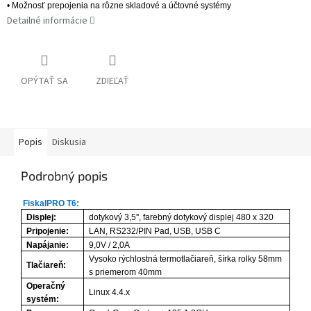
• Možnosť prepojenia na rôzne skladové a účtovné systémy
Detailné informácie
OPÝTAŤ SA
ZDIEĽAŤ
Popis
Diskusia
Podrobný popis
FiskalPRO T6:
Displej:
dotykový 3,5'', farebný dotykový displej 480 x 320
Pripojenie:
LAN, RS232/PIN Pad, USB, USB C
Napájanie:
9,0V / 2,0A
Vysoko rýchlostná termotlačiareň, šírka rolky 58mm
Tlačiareň:
s priemerom 40mm
Operačný
Linux 4.4.x
systém: