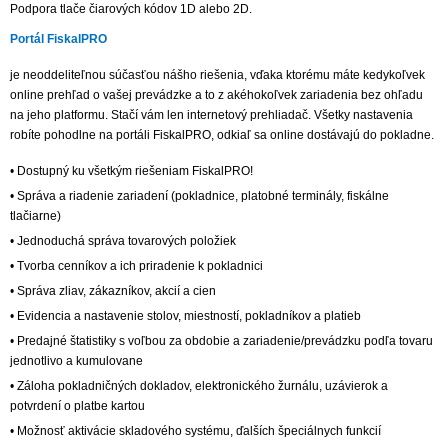
Podpora tlače čiarových kódov 1D alebo 2D.
Portál FiskalPRO
je neoddeliteľnou súčasťou nášho riešenia, vďaka ktorému máte kedykoľvek
online prehľad o vašej prevádzke a to z akéhokoľvek zariadenia bez ohľadu
na jeho platformu. Stačí vám len internetový prehliadač. Všetky nastavenia
robíte pohodlne na portáli FiskalPRO, odkiaľ sa online dostávajú do pokladne.
• Dostupný ku všetkým riešeniam FiskalPRO!
• Správa a riadenie zariadení (pokladnice, platobné terminály, fiskálne
tlačiarne)
• Jednoduchá správa tovarových položiek
• Tvorba cenníkov a ich priradenie k pokladnici
• Správa zliav, zákazníkov, akcií a cien
• Evidencia a nastavenie stolov, miestností, pokladníkov a platieb
• Predajné štatistiky s voľbou za obdobie a zariadenie/prevádzku podľa tovaru
jednotlivo a kumulovane
• Záloha pokladničných dokladov, elektronického žurnálu, uzávierok a
potvrdení o platbe kartou
• Možnosť aktivácie skladového systému, ďalších špeciálnych funkcií