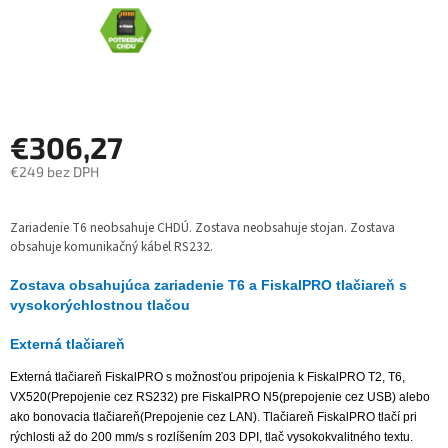
€306,27
€249 bez DPH
Jednotková
cena:
Zariadenie T6 neobsahuje CHDÚ. Zostava neobsahuje stojan. Zostava
obsahuje komunikačný kábel RS232.
Zostava obsahujúca zariadenie T6 a FiskalPRO tlačiareň s
vysokorýchlostnou tlačou
Externá tlačiareň
Externá tlačiareň FiskalPRO s možnosťou pripojenia k FiskalPRO T2, T6,
VX520(Prepojenie cez RS232) pre FiskalPRO N5(prepojenie cez USB) alebo
ako bonovacia tlačiareň(Prepojenie cez LAN). Tlačiareň FiskalPRO tlačí pri
rýchlosti až do 200 mm/s s rozlíšením 203 DPI, tlač vysokokvalitného textu.