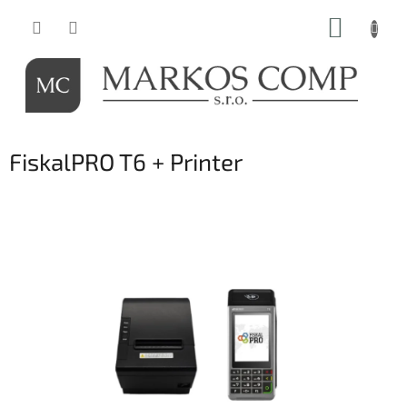
Prejsť
NÁKUP
na
obsah
KOŠÍK
FiskalPRO T6 + Printer