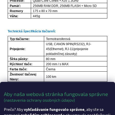
Procesor:
Quad-Core Cortex + A35 1.3GHz
Pamäť:
256MB RAM DDR, 256MB FLASH + Micro SD
Rozmery
175 x 80 x 70 mm
Váha:
445g
Technická špecifikácia tlačiareň:
Typ tlačiarne:
Termotransferová
USB, CANON 9PIN(RS232), RJ-
Pripojenie:
45(Ethernet), RJ-11(pripojenie
pokladničnej zásuvky)
Šírka pásky:
80 mm
Rýchlosť tlače:
200 mm / s MAX
Farba tlače:
Čierna
Životnosť tlačovej
100 km
hlavy:
Životnosť rezačky:
1 000 000 rezov
Rozmery:
195 x 145 x 144 mm
Aby naša webová stránka fungovala správne
Váha:
2 kg
(nastavenia ochrany osobných údajov)
Dodatočné parametre
Prečo? Aby
vyhľadávanie fungovalo správne
, aby ste sa