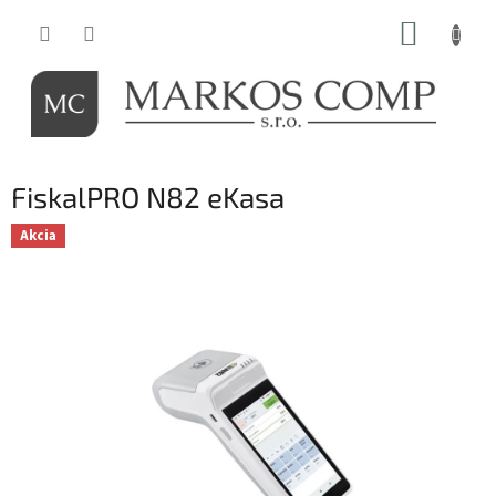
Prejsť
NÁKUP
na
obsah
KOŠÍK
FiskalPRO N82 eKasa
Akcia