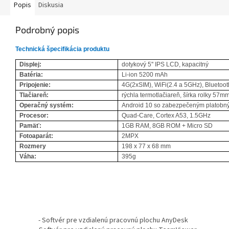
Popis
Diskusia
Podrobný popis
Technická špecifikácia produktu
Displej:
dotykový 5'' IPS LCD, kapacitný
Batéria:
Li-ion 5200 mAh
Pripojenie:
4G(2xSIM), WiFi(2.4 a 5GHz), Bluetoot
Tlačiareň:
rýchla termotlačiareň, šírka rolky 5
Operačný systém:
Android 10 so zabezpečeným platob
Procesor:
Quad-Care, Cortex A53, 1.5GHz
Pamäť:
1GB RAM, 8GB ROM + Micro SD
Fotoaparát:
2MPX
Rozmery
198 x 77 x 68 mm
Váha:
395g
Z
á
- Softvér pre vzdialenú pracovnú plochu AnyDesk
p