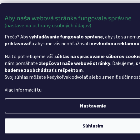
Aby naša webová stránka fungovala správne
(nastavenia ochrany osobných údajov)
Prečo? Aby
vyhľadávanie fungovalo správne
, aby ste sa nemu
prihlasovať
a aby sme vás neobťažovali
nevhodnou reklamou
Na to potrebujeme váš
súhlas na spracovanie súborov cooki
nám pomáhate
zlepšovať naše webové stránky
. Ďakujeme,
s
budeme zaobchádzať s rešpektom
.
Svoj súhlas môžete kedykoľvek odvolať alebo zmeniť s účinnos
Viac informácií
tu.
Nastavenie
Súhlasím