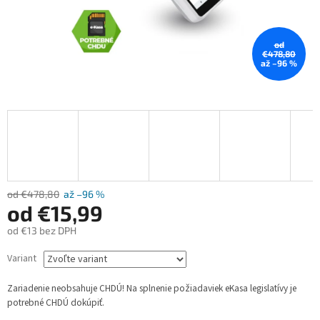
od
€478,80
až –96 %
od €478,80
až –96 %
od
€15,99
od
€13
bez DPH
Jednotková
Variant
cena:
Zariadenie neobsahuje CHDÚ! Na splnenie požiadaviek eKasa legislatívy je
potrebné CHDÚ dokúpiť.