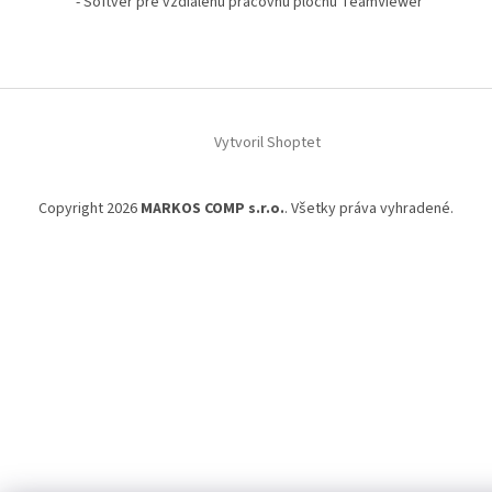
- Softvér pre vzdialenú pracovnú plochu TeamViewer
ä
t
i
e
Vytvoril Shoptet
Copyright 2026
MARKOS COMP s.r.o.
. Všetky práva vyhradené.