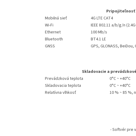
Pripojiteľnosť
Mobilná sieť
4G LTE CAT4
Wi-Fi
IEEE 802.11 a/b/g/n (2.4
Ethernet
100 Mb/s
Bluetooth
BT4.1 LE
GNSS
GPS, GLONASS, BeiDou, G
Skladovacie a prevádzkové
Prevádzková teplota
0°C ~ +40°C
Skladovacia teplota
0°C ~ +40°C
Relatívna vlhkosť
10 % ~ 85 %, 
Z
á
- Softvér pre
p