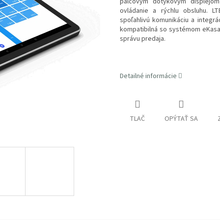
palcovým dotykovým displejom 
ovládanie a rýchlu obsluhu. LT
spoľahlivú komunikáciu a integrá
kompatibilná so systémom eKasa 
správu predaja.
Detailné informácie
TLAČ
OPÝTAŤ SA