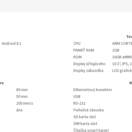
Te
Android 8.1
CPU
ARM CORTEX
PAMÄŤ RAM
2GB
ROM
16GB eMM
Displej účtujúceho
10.1", IPS,
Displej zákazníka
LCD grafic
re
R
80 mm
Ethernetový konektor
50 mm
USB
200 mm/s
RS-232
áno
Peňažná zásuvka
SD karta slot
SIM karta slot
Čítačka smart kariet