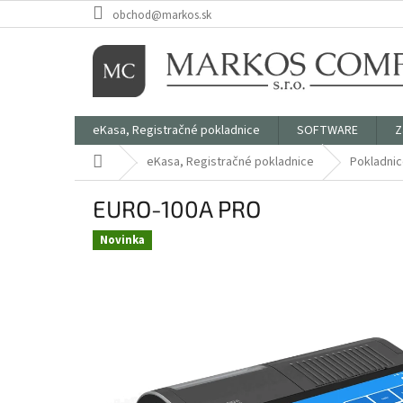
Prejsť
obchod@markos.sk
na
obsah
eKasa, Registračné pokladnice
SOFTWARE
Z
Domov
eKasa, Registračné pokladnice
Pokladni
EURO-100A PRO
Novinka