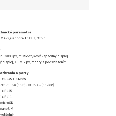
chnické parametre
 A7 Quadcore 1.1GHz, 32bit
C
 1280x800 px, multidotykový kapacitný displej
ký displej, 160x32 px, modrý s podsvietením
ozhrania a porty
1x RJ45 100Mb/s
2x USB 2.0 (host), 1x USB C (device)
1x RJ45
1x RJ11
microSD
nanoSIM
voliteľný