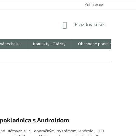
Prihlásenie
NÁKUPNÝ
Prázdny košík
KOŠÍK
vá technika
Kontakty - Otázky
Obchodné podmienky
 pokladnica s Androidom
esné účtovanie. S operačným systémom Android, 10,1