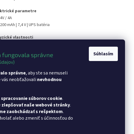
ektrické parametre
4V / 4A
200 mAh | 7,4 V | UPS batéria
yzické vlastnosti
245 x 229 x 73 mm
1,0 kg
Súhlasím
 fungovala správne
ABS, PC
údajov)
tvérové parametre
alo správne
, aby ste sa nemuseli
e vás neobťažovali
nevhodnou
lient
sk - synchronizácia transakcií v reálnom čase,
pojenie platobného terminálu
a spracovanie súborov cookie
.
e
zlepšovať naše webové stránky
.
eme zaobchádzať s rešpektom
.
dvolať alebo zmeniť s účinnosťou do
chu TeamViewer