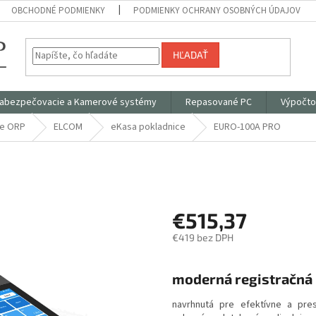
OBCHODNÉ PODMIENKY
PODMIENKY OCHRANY OSOBNÝCH ÚDAJOV
HĽADAŤ
abezpečovacie a Kamerové systémy
Repasované PC
Výpočto
ce ORP
ELCOM
eKasa pokladnice
EURO-100A PRO
€515,37
€419 bez DPH
Jednotková
cena:
moderná registračná
navrhnutá pre efektívne a pr