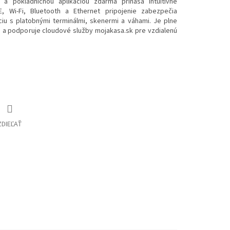
a pokladničnou aplikáciou zdarma prináša intuitívne
E, Wi-Fi, Bluetooth a Ethernet pripojenie zabezpečia
ciu s platobnými terminálmi, skenermi a váhami. Je plne
a podporuje cloudové služby mojakasa.sk pre vzdialenú
ZDIEĽAŤ