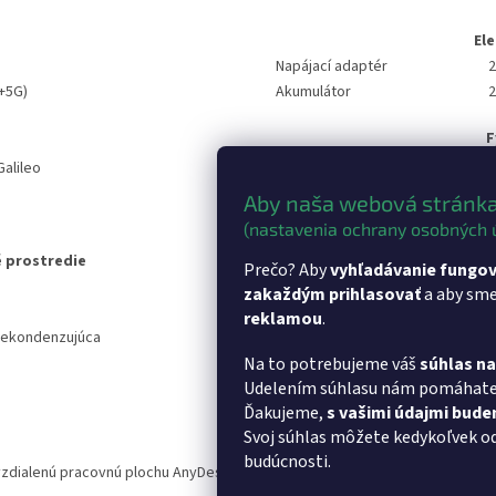
El
Napájací adaptér
2
G+5G)
Akumulátor
2
F
Rozmery (Š x V x H)
alileo
Hmotnosť
Aby naša webová stránka
Materiál
(nastavenia ochrany osobných 
 prostredie
Sof
Prečo? Aby
vyhľadávanie fungov
Predinštalované
zakaždým prihlasovať
a aby sm
3kPOS, eKasa k
aplikácie
reklamou
.
Cloud mojakasa.
nekondenzujúca
Integrácia
bezdrôtové pri
Na to potrebujeme váš
súhlas n
Udelením súhlasu nám pomáhat
Ďakujeme,
s vašimi údajmi bud
Svoj súhlas môžete kedykoľvek o
budúcnosti.
 vzdialenú pracovnú plochu AnyDesk
- Softvér pre vzdialenú pracovnú plo