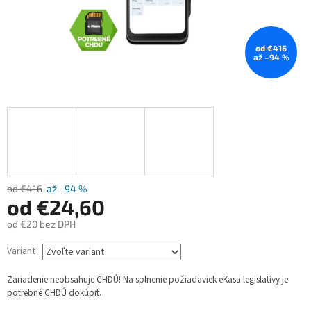
od €416
až –94 %
od €416
až –94 %
od
€24,60
od
€20
bez DPH
Jednotková
Variant
cena:
Zariadenie neobsahuje CHDÚ! Na splnenie požiadaviek eKasa legislatívy je
potrebné CHDÚ dokúpiť.