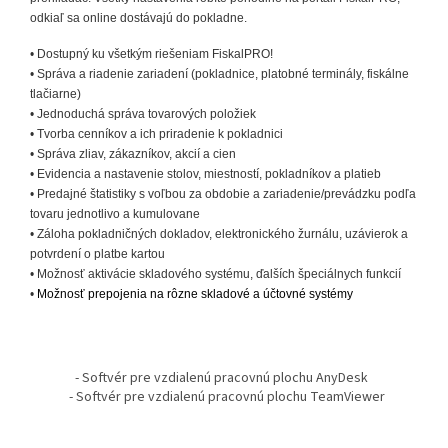
odkiaľ sa online dostávajú do pokladne.
• Dostupný ku všetkým riešeniam FiskalPRO!
• Správa a riadenie zariadení (pokladnice, platobné terminály, fiskálne
tlačiarne)
• Jednoduchá správa tovarových položiek
• Tvorba cenníkov a ich priradenie k pokladnici
• Správa zliav, zákazníkov, akcií a cien
• Evidencia a nastavenie stolov, miestností, pokladníkov a platieb
• Predajné štatistiky s voľbou za obdobie a zariadenie/prevádzku podľa
tovaru jednotlivo a kumulovane
• Záloha pokladničných dokladov, elektronického žurnálu, uzávierok a
potvrdení o platbe kartou
• Možnosť aktivácie skladového systému, ďalších špeciálnych funkcií
•
Možnosť prepojenia na rôzne skladové a účtovné systémy
Z
á
- Softvér pre vzdialenú pracovnú plochu AnyDesk
p
- Softvér pre vzdialenú pracovnú plochu TeamViewer
ä
t