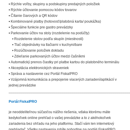
• Rýchle voľby, skupiny a podskupiny predajných položiek
• Rýchle účtovanie pomocou kódov tovarov
• Čítanie čiarových a QR kódov
• Kombinované platby (hotovosť/platobná karta/ poukážka)
• Špeciálne funkcie pre gastro prevádzky
• Parkovanie účtov na stoly (rozdelenie na podúčty)
• Rozdelenie stolov podľa skupín (miestností)
• Tlač objednávky na tlačiarni v kuchyni/bare
• Rozúčtovanie položiek dokladu
• Zdieľanie parkovaných účtov medzi čašníkmi
• Automatický prenos čiastky pri platbe kartou do platobného terminálu
• Akceptácia elektronických straveniek
• Správa a nastavenie cez Portál FiskalPRO
• Vzájomná komunikácia a prepojenie viacerých zariadení/aplikácií v
jednej prevádzke
___________________________________________________________
Portál FiskalPRO
je neoddeliteľnou súčasťou nášho riešenia, vďaka ktorému máte
kedykoľvek online prehľad o vašej prevádzke a to z akéhokoľvek
zariadenia bez ohľadu na jeho platformu. Stačí vám len internetový
prehliadač. Všetky nastavenia robíte pohodlne na portáli FiskalPRO,