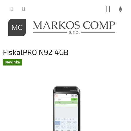
Prejsť
NÁKUP
na
obsah
KOŠÍK
FiskalPRO N92 4GB
Novinka