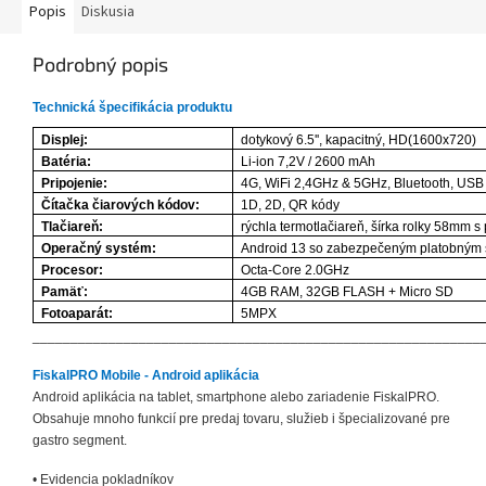
Popis
Diskusia
Podrobný popis
Technická špecifikácia produktu
Displej:
dotykový 6.5'', kapacitný, HD(1600x720)
Batéria:
Li-ion 7,2V / 2600 mAh
Pripojenie:
4G, WiFi 2,4GHz & 5GHz, Bluetooth, USB
Čítačka čiarových kódov:
1D, 2D, QR kódy
Tlačiareň:
rýchla termotlačiareň, šírka rolky 58mm
Operačný systém:
Android 13 so zabezpečeným platobným
Procesor:
Octa-Core 2.0GHz
Pamäť:
4GB RAM, 32GB FLASH + Micro SD
Fotoaparát:
5MPX
___________________________________________________________
FiskalPRO Mobile - Android aplikácia
Android aplikácia na tablet, smartphone alebo zariadenie FiskalPRO.
Obsahuje mnoho funkcií pre predaj tovaru, služieb i špecializované pre
gastro segment.
• Evidencia pokladníkov