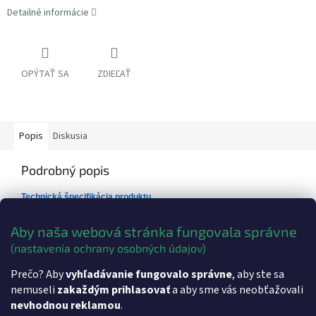
Detailné informácie
OPÝTAŤ SA
ZDIEĽAŤ
Popis
Diskusia
Podrobný popis
Technická špecifikácia produktu
Rozmery:
240x120x80 mm
Aby naša webová stránka fungovala správne
Váha:
Cca 450g
(nastavenia ochrany osobných údajov)
Dodatočné parametre
Prečo? Aby
vyhľadávanie fungovalo správne
, aby ste sa
nemuseli
zakaždým prihlasovať
a aby sme vás neobťažovali
Kategória
:
eKasa, Registračné pokladnice
nevhodnou reklamou
.