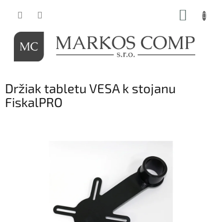
Prejsť
NÁKUP
na
obsah
KOŠÍK
Držiak tabletu VESA k stojanu
FiskalPRO