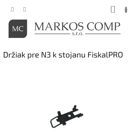
Prejsť
NÁKUP
na
obsah
KOŠÍK
Držiak pre N3 k stojanu FiskalPRO