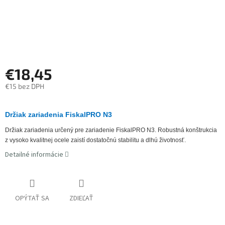
€18,45
€15 bez DPH
Jednotková
cena:
Držiak zariadenia FiskalPRO N3
Držiak zariadenia určený pre zariadenie FiskalPRO N3. Robustná konštrukcia
z vysoko kvalitnej ocele zaistí dostatočnú stabilitu a dlhú životnosť.
Detailné informácie
OPÝTAŤ SA
ZDIEĽAŤ