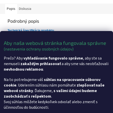
Popis
Diskusia
Podrobný popis
Technická špecifikácia produktu
Rozmery:
230x100x50 mm
Aby naša webová stránka fungovala správne
Váha:
Cca 350g
(nastavenia ochrany osobných údajov)
Dodatočné parametre
Prečo? Aby
vyhľadávanie fungovalo správne
, aby ste sa
nemuseli
zakaždým prihlasovať
a aby sme vás neobťažovali
Kategória
:
Stojany FiskalPRO
nevhodnou reklamou
.
Hmotnosť
:
0.35 kg
Na to potrebujeme váš
súhlas na spracovanie súborov
cookie
. Udelením súhlasu nám pomáhate
zlepšovať naše
Z
webové stránky
. Ďakujeme,
s vašimi údajmi budeme
á
- Softvér pre vzdialenú pracovnú plochu AnyDesk
zaobchádzať s rešpektom
.
p
- Softvér pre vzdialenú pracovnú plochu TeamViewer
Svoj súhlas môžete kedykoľvek odvolať alebo zmeniť s
ä
účinnosťou do budúcnosti.
t