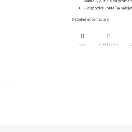
bankovky už nie sú problé
K dispozícii voliteľná nabíj
Detailné informácie
TLAČ
OPÝTAŤ SA