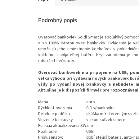
Podrobný popis
Overovač bankoviek Soldi Smart je spoľahlivý pomocn
a so 100% istotou overí bankovky. Ovládanie je v
umožnujú jeho umiestnenie kdekoľvek v pokladnično
voliteľnej nabíjateľnej batérii. Kryt zariadenia j
odstrániť nečistoty.
Overovač bankoviek má pripojenie na USB, pom
veľká výhoda pri vydávaní nových bankoviek Eu
vždy po vydaní novej bankovky a nebudete mu
Aktuálne je k dispozícii firmvér pre rozpoznávani
Mena
euro
Rýchlosť overenia
0,3 s/bankovka
Detekce padělku
skúška infračerveným svet
Vloženie bankovky
v akomkoľvek smere
Funkcia aktualizovania SW
áno
Rozhranie
USB
Príslušenstvo
dobíjateľná batéria, auto-nab