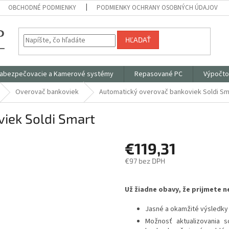
OBCHODNÉ PODMIENKY
PODMIENKY OCHRANY OSOBNÝCH ÚDAJOV
HĽADAŤ
abezpečovacie a Kamerové systémy
Repasované PC
Výpočto
Overovač bankoviek
Automatický overovač bankoviek Soldi Sm
iek Soldi Smart
€119,31
€97 bez DPH
Jednotková
cena:
Už žiadne obavy, že prijmete 
Jasné a okamžité výsledky
Možnosť aktualizovania 