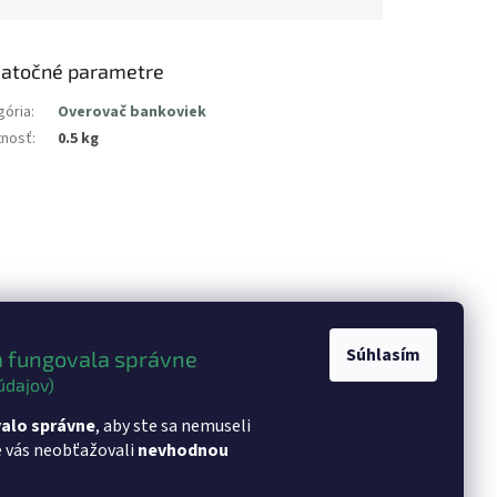
atočné parametre
gória
:
Overovač bankoviek
nosť
:
0.5 kg
Súhlasím
 fungovala správne
údajov)
alo správne
, aby ste sa nemuseli
e vás neobťažovali
nevhodnou