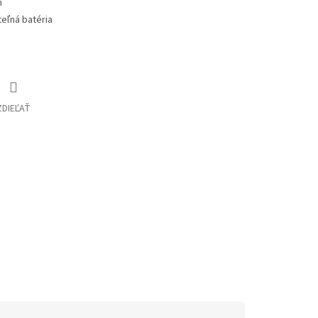
m
ateľná batéria
ZDIEĽAŤ