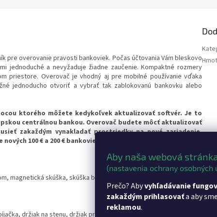
Dod
Kate
ík pre overovanie pravosti bankoviek. Počas účtovania Vám bleskovo
Hmot
eľmi jednoduché a nevyžaduje žiadne zaučenie. Kompaktné rozmery
m priestore. Overovač je vhodný aj pre mobilné používanie vďaka
e možné jednoducho otvoriť a vybrať tak zablokovanú bankovku alebo
ocou ktorého môžete kedykoľvek aktualizovať softvér. Je to
rópskou centrálnou bankou. Overovač budete môcť aktualizovať
sieť zakaždým vynakladať prostriedky na nové zariadenie.
e nových 100 € a 200 € bankoviek.
Aby naša webová stránka
(nastavenia ochrany osobných 
lom, magnetická skúška, skúška bezpečnostného vlákna
Prečo? Aby
vyhľadávanie fungov
zakaždým prihlasovať
a aby sm
reklamou
.
íjačka, držiak na stenu, držiak proti krádeži