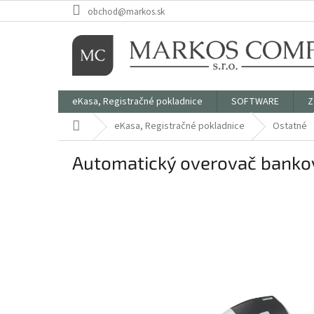
Prejsť
obchod@markos.sk
na
obsah
eKasa, Registračné pokladnice
SOFTWARE
Z
Domov
eKasa, Registračné pokladnice
Ostatné
Automatický overovač bankov