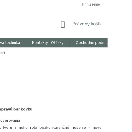
Prihlásenie
NÁKUPNÝ
Prázdny košík
KOŠÍK
vá technika
Kontakty - Otázky
Obchodné podmienky
art
nepravú bankovku!
 overovania
softvéru z neho robí bezkonkurenčné riešenie – nové