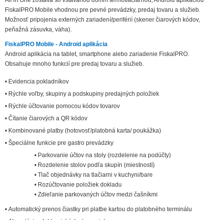
All in One zostava so vstavanou 80mm termotlačiarňou, Android aplikáciou
FiskalPRO Mobile vhodnou pre pevné prevádzky, predaj tovaru a služieb.
Možnosť pripojenia externých zariadení/periférií (skener čiarových kódov,
peňažná zásuvka, váha).
FiskalPRO Mobile - Android aplikácia
Android aplikácia na tablet, smartphone alebo zariadenie FiskalPRO.
Obsahuje mnoho funkcií pre predaj tovaru a služieb.
• Evidencia pokladníkov
• Rýchle voľby, skupiny a podskupiny predajných položiek
• Rýchle účtovanie pomocou kódov tovarov
• Čítanie čiarových a QR kódov
• Kombinované platby (hotovosť/platobná karta/ poukážka)
• Špeciálne funkcie pre gastro prevádzky
• Parkovanie účtov na stoly (rozdelenie na podúčty)
• Rozdelenie stolov podľa skupín (miestností)
• Tlač objednávky na tlačiarni v kuchyni/bare
• Rozúčtovanie položiek dokladu
• Zdieľanie parkovaných účtov medzi čašníkmi
• Automatický prenos čiastky pri platbe kartou do platobného terminálu