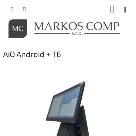
Prejsť
NÁKUP
na
obsah
KOŠÍK
AiO Android + T6