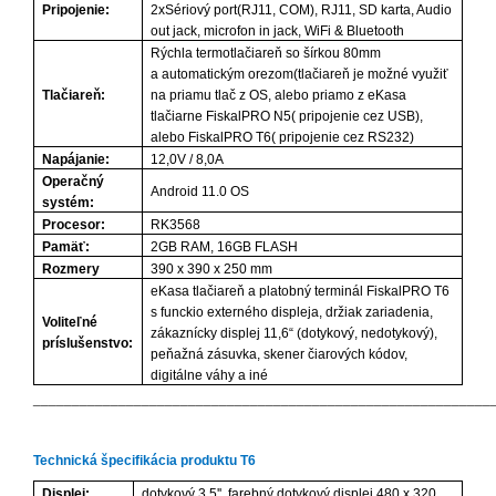
Pripojenie:
2xSériový port(RJ11, COM), RJ11, SD karta, Audio
out jack, microfon in jack, WiFi & Bluetooth
Rýchla termotlačiareň so šírkou 80mm
a automatickým orezom(tlačiareň je možné využiť
Tlačiareň:
na priamu tlač z OS, alebo priamo z eKasa
tlačiarne FiskalPRO N5( pripojenie cez USB),
alebo FiskalPRO T6( pripojenie cez RS232)
Napájanie:
12,0V / 8,0A
Operačný
Android 11.0 OS
systém:
Procesor:
RK3568
Pamäť:
2GB RAM, 16GB FLASH
Rozmery
390 x 390 x 250 mm
eKasa tlačiareň a platobný terminál FiskalPRO T6
s funckio externého displeja, držiak zariadenia,
Voliteľné
zákaznícky displej 11,6“ (dotykový, nedotykový),
príslušenstvo:
peňažná zásuvka, skener čiarových kódov,
digitálne váhy a iné
___________________________________________________________
Technická špecifikácia produktu T6
Displej:
dotykový 3,5'', farebný dotykový displej 480 x 320