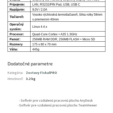
Pripojenie:
LAN, RS232/PIN Pad, USB, USB C
Napájanie:
9,0V / 2,0A
Vysoko rýchlostná termotlačiareň, šírka rolky 58mm
Tlačiareň:
s priemerom 40mm
Operačný
Linux 4.4.x
systém:
Procesor:
Quad-Core Cortex + A35 1.3GHz
Pamäť:
256MB RAM DDR, 256MB FLASH + Micro SD
Rozmery
175 x 80 x 70 mm
Váha:
445g
Dodatočné parametre
Kategória
:
Zostavy FiskalPRO
Hmotnosť
:
3.2 kg
Z
á
- Softvér pre vzdialenú pracovnú plochu AnyDesk
p
- Softvér pre vzdialenú pracovnú plochu TeamViewer
ä