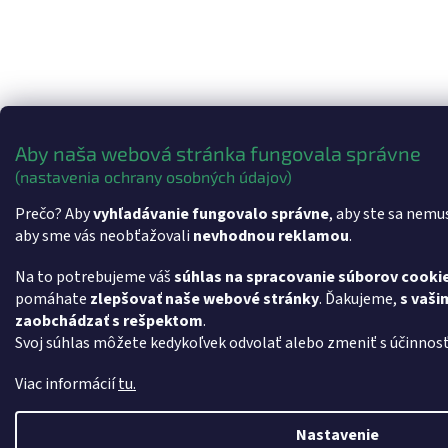
Aby naša webová stránka fungovala správne
(nastavenia ochrany osobných údajov)
Prečo? Aby
vyhľadávanie fungovalo správne
, aby ste sa nemu
aby sme vás neobťažovali
nevhodnou reklamou
.
Na to potrebujeme váš
súhlas na spracovanie súborov cooki
pomáhate
zlepšovať naše webové stránky
. Ďakujeme,
s vaši
zaobchádzať s rešpektom
.
Svoj súhlas môžete kedykoľvek odvolať alebo zmeniť s účinnos
Viac informácií
tu.
Nastavenie