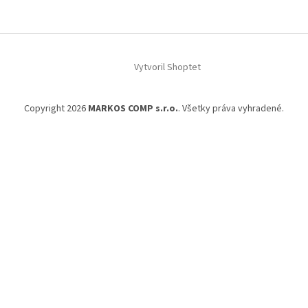
t
i
e
Vytvoril Shoptet
Copyright 2026
MARKOS COMP s.r.o.
. Všetky práva vyhradené.