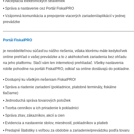
• Akceptácia elektronických straveniek
• Správa a nastavenie cez Portál FiskalPRO
• Vzájomná komunikácia a prepojenie viacerých zariadení/aplikácií v jednej
prevádzke
______________________________________________________________
Portál FiskalPRO
je neoddeliteľnou súčasťou nášho riešenia, vďaka ktorému máte kedykoľvek
online prehľad o vašej prevádzke a to z akéhokoľvek zariadenia bez ohľadu
na jeho platformu. Stačí vám len internetový prehliadač. Všetky nastavenia
robíte pohodlne na portáli FiskalPRO, odkiaľ sa online dostávajú do pokladne.
• Dostupný ku všetkým riešeniam FiskalPRO!
• Správa a riadenie zariadení (pokladnice, platobné terminály, fiskálne
tlačiarne)
• Jednoduchá správa tovarových položiek
• Tvorba cenníkov a ich priradenie k pokladnici
• Správa zliav, zákazníkov, akcií a cien
• Evidencia a nastavenie stolov, miestností, pokladníkov a platieb
• Predajné štatistiky s voľbou za obdobie a zariadenie/prevádzku podľa tovaru