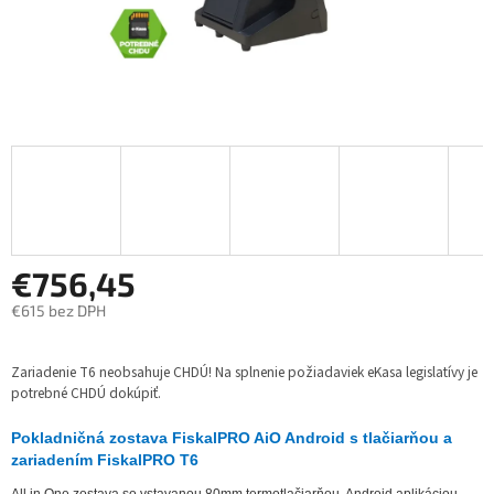
€756,45
€615 bez DPH
Jednotková
cena:
Zariadenie T6 neobsahuje CHDÚ! Na splnenie požiadaviek eKasa legislatívy je
potrebné CHDÚ dokúpiť.
Pokladničná zostava FiskalPRO AiO Android s tlačiarňou a
zariadením FiskalPRO T6